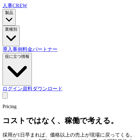
人事CREW
製品
業種別
導入事例
料金
パートナー
役に立つ情報
ログイン
資料ダウンロード
Pricing
コストではなく、
稼働
で考える。
採用が1日早まれば、価格以上の売上が現場に戻ってくる。